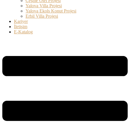
Çeşme Otel Projesi
Yalova Villa Projesi
Yalova Ekols Konut Projesi​
Erbil Villa Projesi​
Kariyer
İletişim
E-Katalog