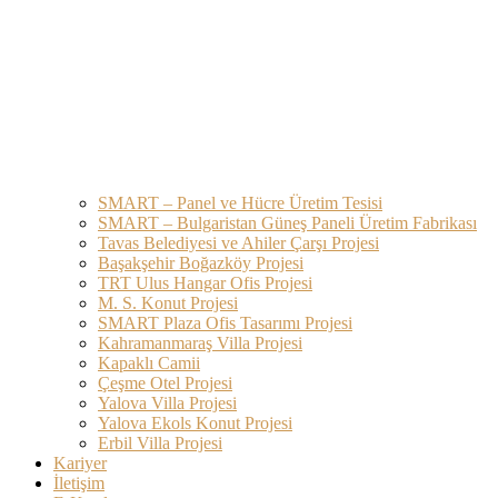
SMART – Panel ve Hücre Üretim Tesisi
SMART – Bulgaristan Güneş Paneli Üretim Fabrikası
Tavas Belediyesi ve Ahiler Çarşı Projesi
Başakşehir Boğazköy Projesi
TRT Ulus Hangar Ofis Projesi
M. S. Konut Projesi
SMART Plaza Ofis Tasarımı Projesi
Kahramanmaraş Villa Projesi
Kapaklı Camii
Çeşme Otel Projesi
Yalova Villa Projesi
Yalova Ekols Konut Projesi​
Erbil Villa Projesi​
Kariyer
İletişim