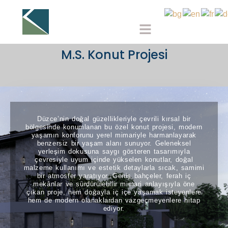
M.S. Konut Projesi
Düzce’nin doğal güzellikleriyle çevrili kırsal bir
bölgesinde konumlanan bu özel konut projesi, modern
yaşamın konforunu yerel mimariyle harmanlayarak
benzersiz bir yaşam alanı sunuyor. Geleneksel
yerleşim dokusuna saygı gösteren tasarımıyla
çevresiyle uyum içinde yükselen konutlar, doğal
malzeme kullanımı ve estetik detaylarla sıcak, samimi
bir atmosfer yaratıyor. Geniş bahçeler, ferah iç
mekânlar ve sürdürülebilir mimari anlayışıyla öne
çıkan proje, hem doğayla iç içe yaşamak isteyenlere
hem de modern olanaklardan vazgeçmeyenlere hitap
ediyor.